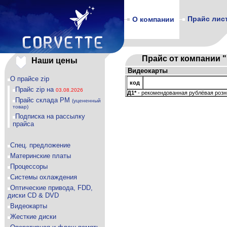
Прайс лис
О компании
Прайс от компании 
Наши цены
Видеокарты
О прайсе zip
код
Прайс zip на
03.08.2026
Д1*
- рекомендованная рублёвая розн
Прайс склада РМ
(уцененный
товар)
Подписка на рассылку
прайса
Спец. предложение
Материнские платы
Процессоры
Системы охлаждения
Оптические привода, FDD,
диски CD & DVD
Видеокарты
Жесткие диски