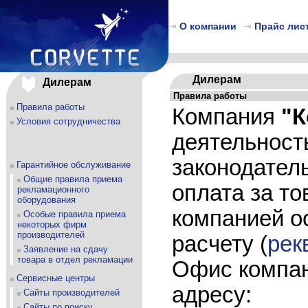
О компании
Прайс лис
Дилерам
Дилерам
Правила работы
Правила работы
Компания
"К
Условия сотрудничества
деятельност
законодател
Гарантийное обслуживание
Общие правила приема
оплата за то
рекламационного
оборудования
компанией о
Особые правила приема
некоторых фирм
производителей
расчету (
рек
Заявление на сдачу
товара в отдел рекламации
Офис компан
Сервисные центры
адресу:
Сайты производителей
Сайты по поиску