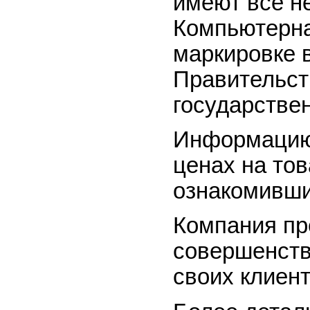
имеют все н
Компьютерна
маркировке 
Правительств
государствен
Информацию 
ценах на то
ознакомивш
Компания пр
совершенст
своих клиент