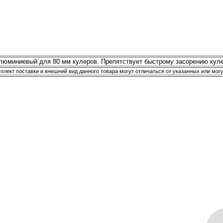
люминиевый для 80 мм кулеров. Препятствует быстрому засорению куле
плект поставки и внешний вид данного товара могут отличаться от указанных или мог