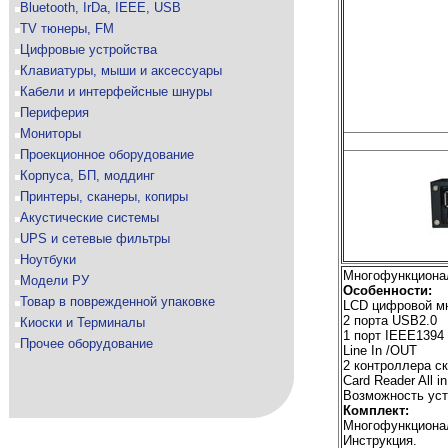
Bluetooth, IrDa, IEEE, USB
TV тюнеры, FM
Цифровые устройства
Клавиатуры, мыши и аксессуары
Кабели и интерфейсные шнуры
Периферия
Мониторы
Проекционное оборудование
Корпуса, БП, моддинг
Принтеры, сканеры, копиры
Акустические системы
UPS и сетевые фильтры
Ноутбуки
Многофункциона
Модели РУ
Особенности:
Товар в поврежденной упаковке
LCD цифровой м
2 порта USB2.0
Киоски и Терминалы
1 порт IEEE1394
Прочее оборудование
Line In /OUT
2 контроллера с
Card Reader All in
Возможность уст
Комплект:
Многофункциона
Инструкция.