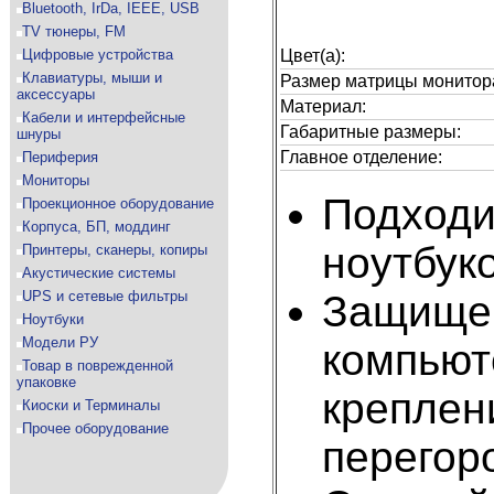
Bluetooth, IrDa, IEEE, USB
TV тюнеры, FM
Цифровые устройства
Цвет(а):
Клавиатуры, мыши и
Размер матрицы монитор
аксессуары
Материал:
Кабели и интерфейсные
Габаритные размеры:
шнуры
Главное отделение:
Периферия
Мониторы
Подходи
Проекционное оборудование
Корпуса, БП, моддинг
ноутбук
Принтеры, сканеры, копиры
Акустические системы
UPS и сетевые фильтры
Защищен
Ноутбуки
Модели РУ
компьют
Товар в поврежденной
упаковке
креплен
Киоски и Терминалы
Прочее оборудование
перегор