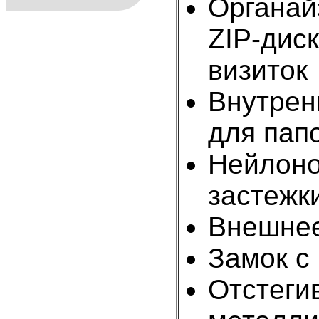
Органай
ZIP-диск
визиток
Внутрен
для пап
Нейлоно
застежк
Внешнее
Замок с
Отстеги