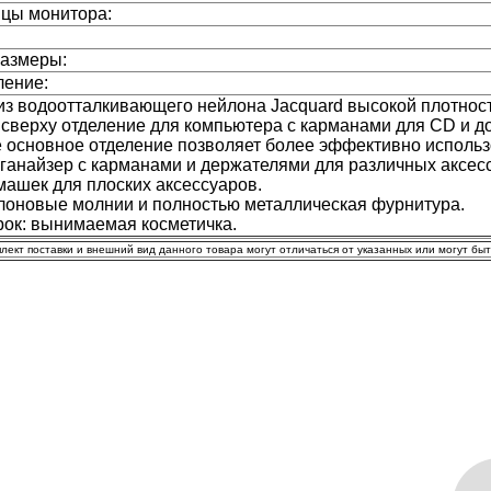
цы монитора:
размеры:
ление:
из водоотталкивающего нейлона Jacquard высокой плотност
сверху отделение для компьютера с карманами для CD и д
основное отделение позволяет более эффективно использо
ганайзер с карманами и держателями для различных аксес
ашек для плоских аксессуаров.
оновые молнии и полностью металлическая фурнитура.
рок: вынимаемая косметичка.
плект поставки и внешний вид данного товара могут отличаться от указанных или могут бы