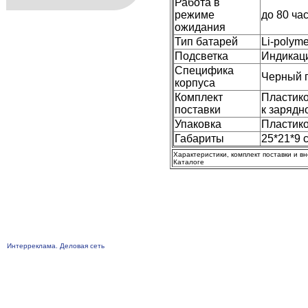
Работа в
режиме
до 80 ча
ожидания
Тип батарей
Li-polyme
Подсветка
Индикаци
Специфика
Черный п
корпуса
Комплект
Пластико
поставки
к зарядн
Упаковка
Пластико
Габариты
25*21*9 
Характеристики, комплект поставки и в
Каталоге
Интерреклама. Деловая сеть