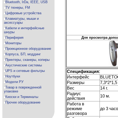
Bluetooth, IrDa, IEEE, USB
TV тюнеры, FM
Цифровые устройства
Клавиатуры, мыши и
аксессуары
Кабели и интерфейсные
шнуры
Периферия
Для просмотра допо
Мониторы
Проекционное оборудование
Корпуса, БП, моддинг
Принтеры, сканеры, копиры
Акустические системы
UPS и сетевые фильтры
Спецификация:
Ноутбуки
Интерфейс
BLUETO
Модели РУ
Размеры
7,3*2*1,
Товар в поврежденной
Вес
14 г.
упаковке
Радиус
10 м.
Киоски и Терминалы
действия
Прочее оборудование
Работа в
режиме
до 3 час
разговора