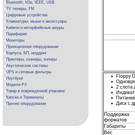
Bluetooth, IrDa, IEEE, USB
TV тюнеры, FM
Цифровые устройства
Клавиатуры, мыши и аксессуары
Кабели и интерфейсные шнуры
Периферия
Мониторы
Проекционное оборудование
Корпуса, БП, моддинг
Принтеры, сканеры, копиры
Акустические системы
UPS и сетевые фильтры
Floppy D
Ноутбуки
Одновре
Модели РУ
2 слота
Товар в поврежденной упаковке
Индикат
Киоски и Терминалы
Питание
Диск с 
Прочее оборудование
Поддержка
форматов
Габариты
Вес